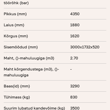
töörõhk (bar)
Pikkus (mm)
4350
Laius (mm)
1880
Kõrgus (mm)
1620
Sisemõõdud (mm)
3000x1732x520
Maht, ()-mahuluugiga (m3)
2.70
Maht kõrgendustega (m3), ()-
-
mahuluugiga
Baas(id) (mm)
3290
Tühimass (kg)
830
Suurim lubatud kandevõime (kg)
3500