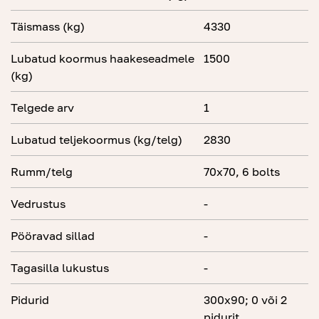
Täismass (kg)
4330
Lubatud koormus haakeseadmele
1500
(kg)
Telgede arv
1
Lubatud teljekoormus (kg/telg)
2830
Rumm/telg
70x70, 6 bolts
Vedrustus
-
Pööravad sillad
-
Tagasilla lukustus
-
Pidurid
300x90; 0 või 2
pidurit