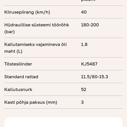
Kiirusepiirang (km/h)
40
Hüdraulilise süsteemi töörõhk
180-200
(bar)
Kallutamiseks vajamineva õli
1.8
maht (L)
Tõstesilinder
KJ5487
Standard rattad
11.5/80-15.3
Kallutusnurk
52
Kasti põhja paksus (mm)
3