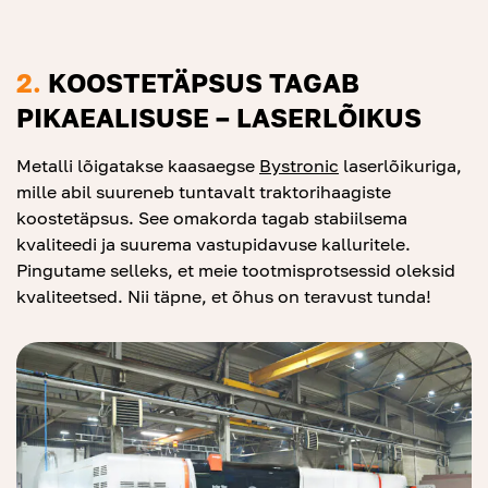
2.
KOOSTETÄPSUS TAGAB
PIKAEALISUSE – LASERLÕIKUS
Metalli lõigatakse kaasaegse
By
stron
ic
laserlõikuriga,
mille abil suureneb tuntavalt traktorihaagiste
koostetäpsus. See omakorda tagab stabiilsema
kvaliteedi ja suurema vastupidavuse kalluritele.
Pingutame selleks, et meie tootmisprotsessid oleksid
kvaliteetsed. Nii täpne, et õhus on teravust tunda!