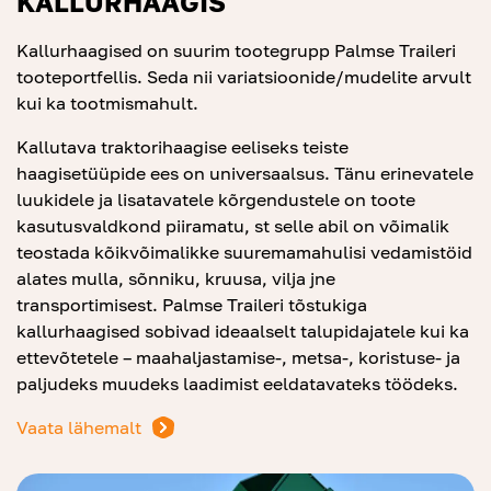
KALLURHAAGIS
Kallurhaagised on suurim tootegrupp Palmse Traileri
tooteportfellis. Seda nii variatsioonide/mudelite arvult
kui ka tootmismahult.
Kallutava traktorihaagise eeliseks teiste
haagisetüüpide ees on universaalsus. Tänu erinevatele
luukidele ja lisatavatele kõrgendustele on toote
kasutusvaldkond piiramatu, st selle abil on võimalik
teostada kõikvõimalikke suuremamahulisi vedamistöid
alates mulla, sõnniku, kruusa, vilja jne
transportimisest. Palmse Traileri tõstukiga
kallurhaagised sobivad ideaalselt talupidajatele kui ka
ettevõtetele – maahaljastamise-, metsa-, koristuse- ja
paljudeks muudeks laadimist eeldatavateks töödeks.
Vaata lähemalt