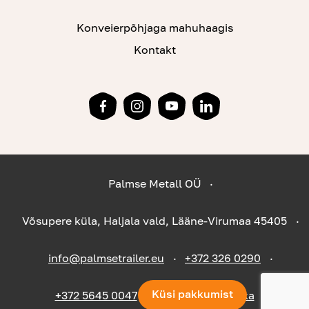
Konveierpõhjaga mahuhaagis
Kontakt
Palmse Metall OÜ
Võsupere küla, Haljala vald, Lääne-Virumaa 45405
info@palmsetrailer.eu
+372 326 0290
Küsi pakkumist
+372 5645 0047
Privaatsuspoliitika