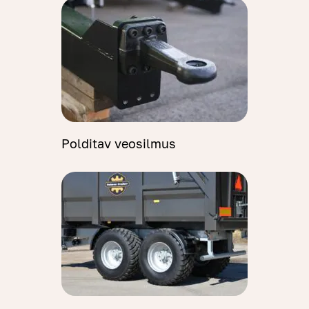
Polditav veosilmus