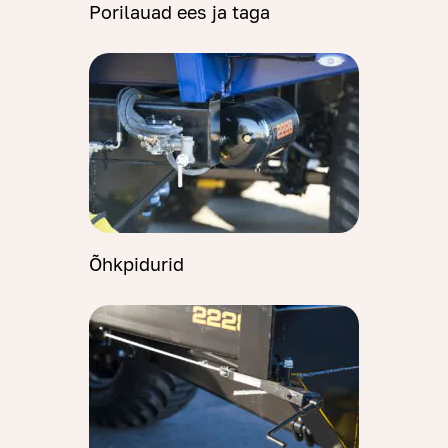
Porilauad ees ja taga
Õhkpidurid