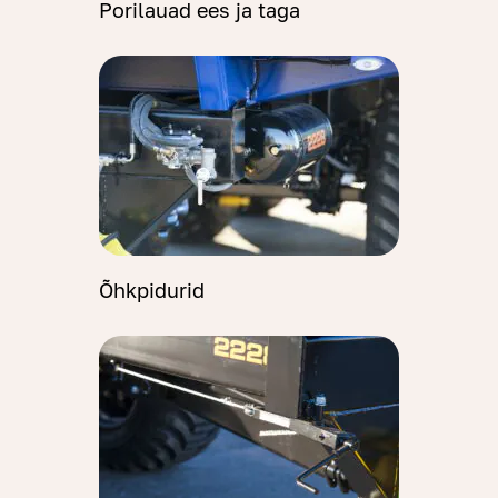
Porilauad ees ja taga
Õhkpidurid