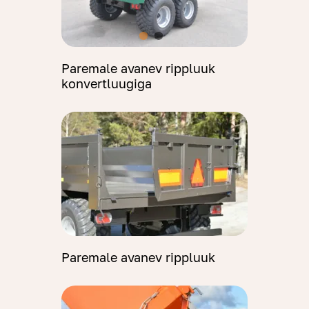
Paremale avanev rippluuk
konvertluugiga
Paremale avanev rippluuk