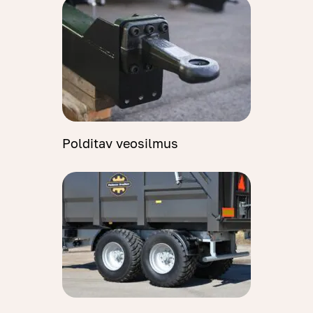
Polditav veosilmus