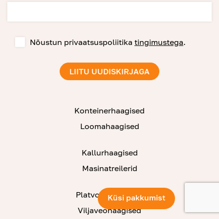
Nõustun privaatsuspoliitika
tingimustega
.
Konteinerhaagised
Loomahaagised
Kallurhaagised
Masinatreilerid
Platvormhaagised
Küsi pakkumist
Viljaveohaagised