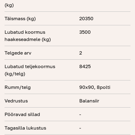
(kg)
Täismass (kg)
20350
Lubatud koormus
3500
haakeseadmele (kg)
Telgede arv
2
Lubatud teljekoormus
8425
(kg/telg)
Rumm/telg
90x90, 8polti
Vedrustus
Balansiir
Pööravad sillad
-
Tagasilla lukustus
-