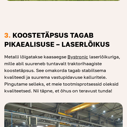
3.
KOOSTETÄPSUS TAGAB
PIKAEALISUSE – LASERLÕIKUS
Metalli lõigatakse kaasaegse
By
stron
ic
laserlõikuriga,
mille abil suureneb tuntavalt traktorihaagiste
koostetäpsus. See omakorda tagab stabiilsema
kvaliteedi ja suurema vastupidavuse kalluritele.
Pingutame selleks, et meie tootmisprotsessid oleksid
kvaliteetsed. Nii täpne, et õhus on teravust tunda!