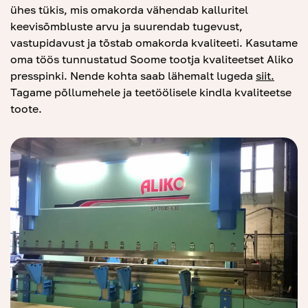
ühes tükis, mis omakorda vähendab kalluritel
keevisõmbluste arvu ja suurendab tugevust,
vastupidavust ja tõstab omakorda kvaliteeti. Kasutame
oma töös tunnustatud Soome tootja kvaliteetset Aliko
presspinki. Nende kohta saab lähemalt lugeda
si
i
t.
Tagame põllumehele ja teetöölisele kindla kvaliteetse
toote.