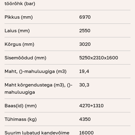
töörõhk (bar)
Pikkus (mm)
6970
Laius (mm)
2550
Kõrgus (mm)
3020
Sisemõõdud (mm)
5250x2310x1600
Maht, ()-mahuluugiga (m3)
19,4
Maht kõrgendustega (m3), ()-
30,3
mahuluugiga
Baas(id) (mm)
4270+1310
Tühimass (kg)
4350
Suurim lubatud kandevõime
16000