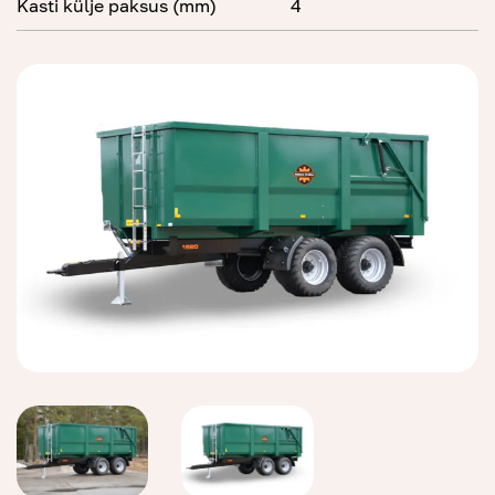
Kasti külje paksus (mm)
4