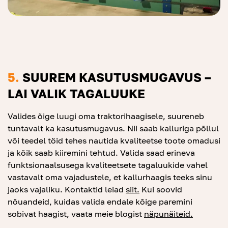
5.
SUUREM KASUTUSMUGAVUS –
LAI VALIK TAGALUUKE
Valides õige luugi oma traktorihaagisele, suureneb
tuntavalt ka kasutusmugavus. Nii saab kalluriga põllul
või teedel töid tehes nautida kvaliteetse toote omadusi
ja kõik saab kiiremini tehtud. Valida saad erineva
funktsionaalsusega kvaliteetsete tagaluukide vahel
vastavalt oma vajadustele, et kallurhaagis teeks sinu
jaoks vajaliku. Kontaktid leiad
siit.
Kui soovid
nõuandeid, kuidas valida endale kõige paremini
sobivat haagist, vaata meie blogist
näpunäiteid.