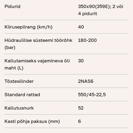
Pidurid
350x90(359E); 2 või
4 pidurit
Kiirusepiirang (km/h)
40
Hüdraulilise süsteemi töörõhk
180-200
(bar)
Kallutamiseks vajamineva õli
30
maht (L)
Tõstesilinder
2NAS6
Standard rattad
550/45-22,5
Kallutusnurk
52
Kasti põhja paksus (mm)
6