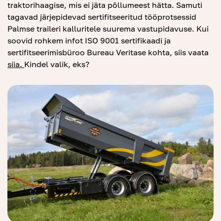
traktorihaagise, mis ei jäta põllumeest hätta. Samuti
tagavad järjepidevad sertifitseeritud tööprotsessid
Palmse traileri kalluritele suurema vastupidavuse. Kui
soovid rohkem infot ISO 9001 sertifikaadi ja
sertifitseerimisbüroo Bureau Veritase kohta, siis vaata
sii
a
.
Kindel valik, eks?