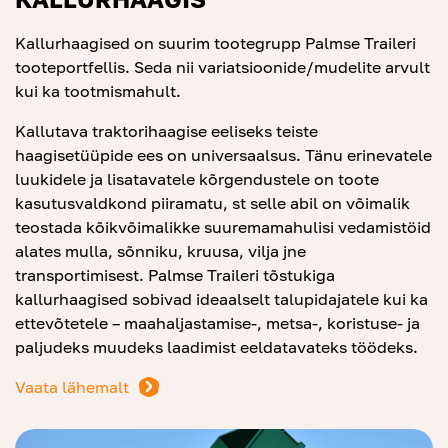
Kallurhaagised on suurim tootegrupp Palmse Traileri
tooteportfellis. Seda nii variatsioonide/mudelite arvult
kui ka tootmismahult.
Kallutava traktorihaagise eeliseks teiste
haagisetüüpide ees on universaalsus. Tänu erinevatele
luukidele ja lisatavatele kõrgendustele on toote
kasutusvaldkond piiramatu, st selle abil on võimalik
teostada kõikvõimalikke suuremamahulisi vedamistöid
alates mulla, sõnniku, kruusa, vilja jne
transportimisest. Palmse Traileri tõstukiga
kallurhaagised sobivad ideaalselt talupidajatele kui ka
ettevõtetele – maahaljastamise-, metsa-, koristuse- ja
paljudeks muudeks laadimist eeldatavateks töödeks.
Vaata lähemalt